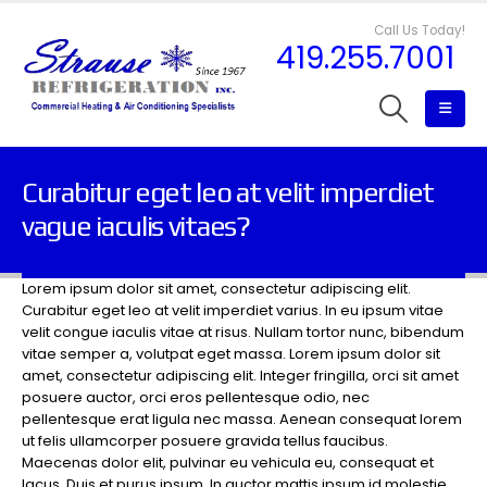
Call Us Today!
419.255.7001
Curabitur eget leo at velit imperdiet
vague iaculis vitaes?
Lorem ipsum dolor sit amet, consectetur adipiscing elit.
Curabitur eget leo at velit imperdiet varius. In eu ipsum vitae
velit congue iaculis vitae at risus. Nullam tortor nunc, bibendum
vitae semper a, volutpat eget massa. Lorem ipsum dolor sit
amet, consectetur adipiscing elit. Integer fringilla, orci sit amet
posuere auctor, orci eros pellentesque odio, nec
pellentesque erat ligula nec massa. Aenean consequat lorem
ut felis ullamcorper posuere gravida tellus faucibus.
Maecenas dolor elit, pulvinar eu vehicula eu, consequat et
lacus. Duis et purus ipsum. In auctor mattis ipsum id molestie.