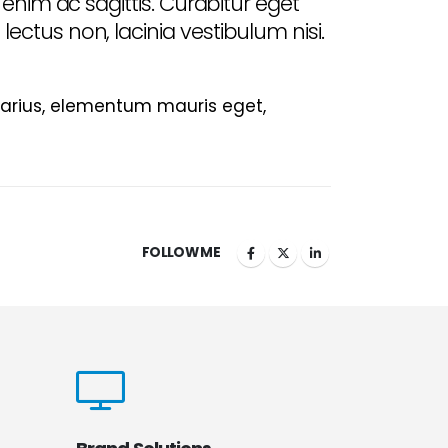
enim ac sagittis. Curabitur eget
ctus non, lacinia vestibulum nisi.
 varius, elementum mauris eget,
FOLLOW ME