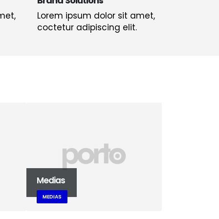
Brand Solutions
met,
Lorem ipsum dolor sit amet,
coctetur adipiscing elit.
Medias
Masonry I
MEDIAS
DESIGN