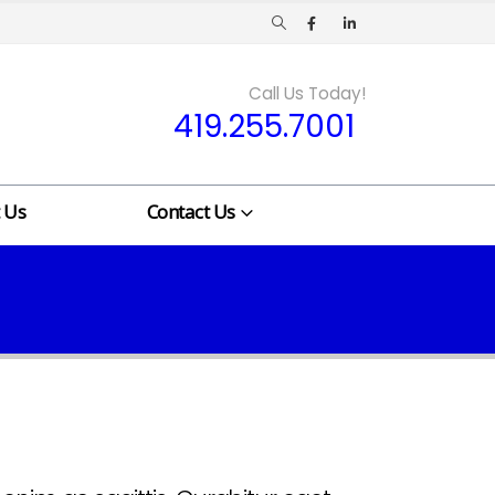
Call Us Today!
419.255.7001
 Us
Contact Us