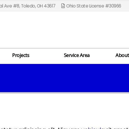
l Ave #8, Toledo, OH 43617
Ohio State License #30966
Projects
Service Area
About