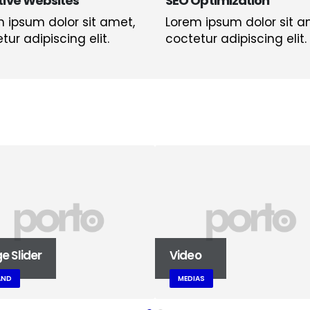
tive Websites
SEO Optimization
 ipsum dolor sit amet,
Lorem ipsum dolor sit a
tur adipiscing elit.
coctetur adipiscing elit.
e Slider
Video
AND
MEDIAS